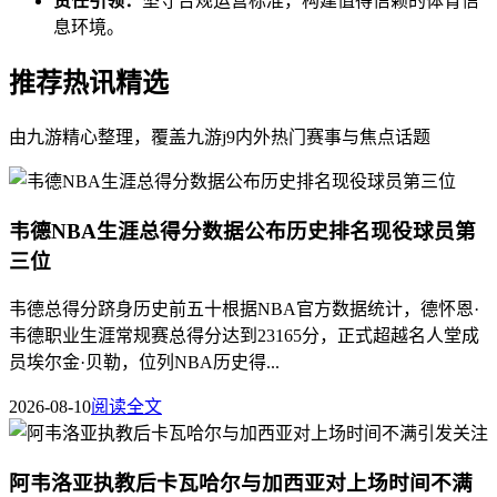
责任引领：
坚守合规运营标准，构建值得信赖的体育信
息环境。
推荐热讯精选
由九游精心整理，覆盖九游j9内外热门赛事与焦点话题
韦德NBA生涯总得分数据公布历史排名现役球员第
三位
韦德总得分跻身历史前五十根据NBA官方数据统计，德怀恩·
韦德职业生涯常规赛总得分达到23165分，正式超越名人堂成
员埃尔金·贝勒，位列NBA历史得...
2026-08-10
阅读全文
阿韦洛亚执教后卡瓦哈尔与加西亚对上场时间不满