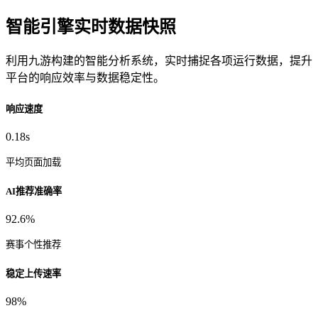
智能引擎实时数据快照
利用九游构建的智能分析系统，实时捕捉各项运行数据，提升
平台的响应效率与数据稳定性。
响应速度
0.18s
平均页面加载
AI推荐准确率
92.6%
赛事个性推荐
稳定上传速率
98%