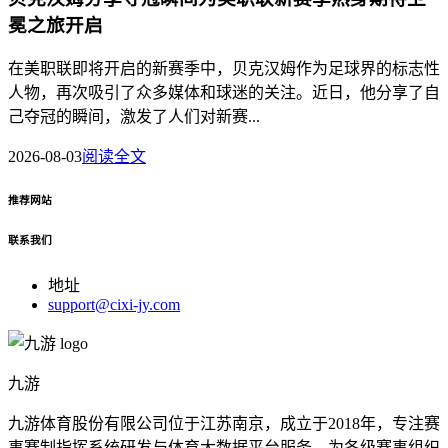
冕之旅开启
在美职联即将开启的新赛季中，贝克汉姆作为足球界的标志性
人物，再次吸引了众多媒体和球迷的关注。近日，他分享了自
己夺冠的瞬间，激发了人们对新赛...
2026-08-03
阅读全文
推荐网站
联系我们
地址
support@cixi-jy.com
九游
九游体育股份有限公司位于江苏南京，成立于2018年，专注赛
事赛制指挥系统研发与体育大数据平台服务，为各级赛事组织